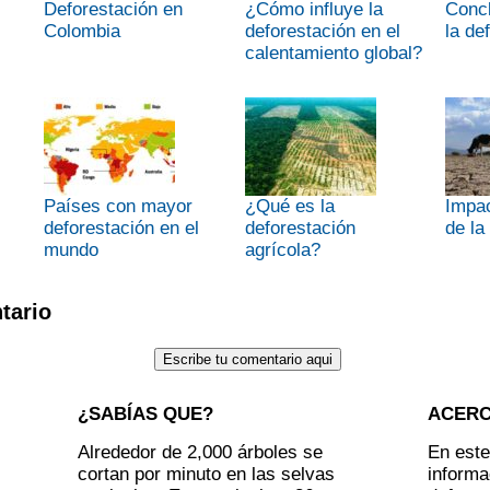
Deforestación en
¿Cómo influye la
Concl
Colombia
deforestación en el
la de
calentamiento global?
Países con mayor
¿Qué es la
Impa
deforestación en el
deforestación
de la
mundo
agrícola?
tario
¿SABÍAS QUE?
ACER
Alrededor de 2,000 árboles se
En este
cortan por minuto en las selvas
informa