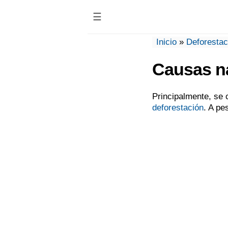
☰
Inicio
»
Deforestac
Causas na
Principalmente, se 
deforestación
. A pe