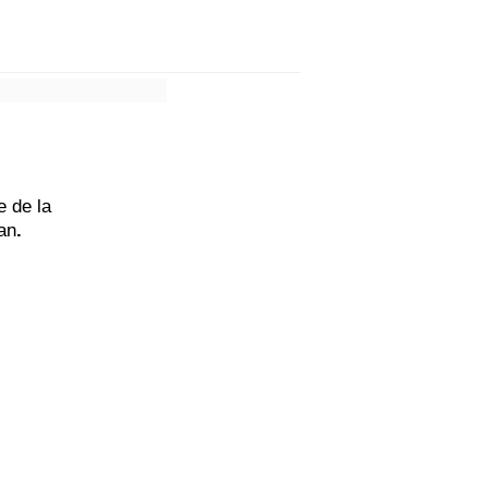
e de la
an
.